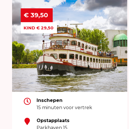
€ 39,50
KIND € 29,50
Inschepen
15 minuten voor vertrek
Opstapplaats
Parkhaven 15