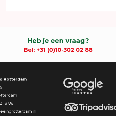
Heb je een vraag?
Bel:
+31 (0)10-302 02 88
ng Rotterdam
 9
otterdam
2 18 88
seeingrotterdam.nl