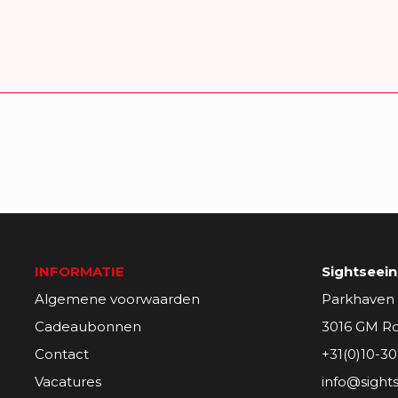
INFORMATIE
Sightseei
Algemene voorwaarden
Parkhaven
Cadeaubonnen
3016 GM R
Contact
+31(0)10-30
Vacatures
info@sight