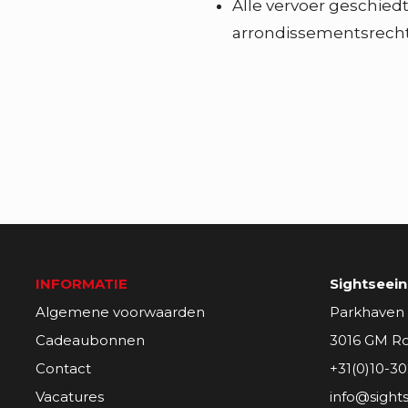
Alle vervoer geschied
arrondissementsrech
INFORMATIE
Sightseei
Algemene voorwaarden
Parkhaven
Cadeaubonnen
3016 GM R
Contact
+31(0)10-30
Vacatures
info@sight