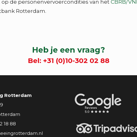
t op de personenvervoercondities van het
CBRB/VN
tbank Rotterdam.
Heb je een vraag?
Bel:
+31 (0)10-302 02 88
ng Rotterdam
 9
otterdam
2 18 88
seeingrotterdam.nl