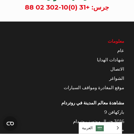
جرس:
+31 (0)10-302 02 88
معلومات
عام
شهادات الهدايا
الاتصال
الشواغر
موقع المغادرة ومواقف السيارات
مشاهدة معالم المدينة في روتردام
باركهافن 9
3016 جنرال موتورز روتردام
العربية‏
+31(0)10-302 18 88